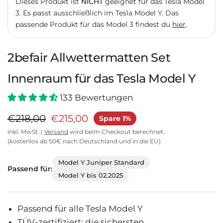
Dieses Produkt ist
NICHT
geeignet für das Tesla Model
3.
Es passt ausschließlich im Tesla Model Y.
Das
passende Produkt für das Model 3 findest du
hier
.
2befair Allwettermatten Set
Innenraum für das Tesla Model Y
133 Bewertungen
€218,00
€215,00
Spare 1%
inkl. MwSt. |
Versand
wird beim Checkout berechnet.
(kostenlos ab 50€ nach Deutschland und in die EU)
Model Y Juniper Standard
Passend für:
Model Y bis 02.2025
Passend für alle Tesla Model Y
TÜV-zertifiziert: die sichersten