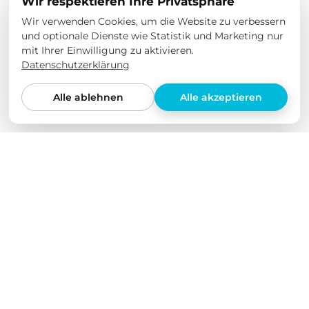
Wir respektieren Ihre Privatsphäre
Wir verwenden Cookies, um die Website zu verbessern
und optionale Dienste wie Statistik und Marketing nur
mit Ihrer Einwilligung zu aktivieren.
Datenschutzerklärung
Alle ablehnen
Alle akzeptieren
Wir lieben unsere Produkte
Wir haben all unsere Produkte selbst in verschiedenen
Elektroautos getestet und über einen längeren
Zeitraum auf ihre Qualität geprüft. Wir bieten nur
Produkte an, von denen wir selbst überzeugt sind.
Dabei stehen für uns nicht Quantität und eine
möglichst große Produktvielfalt im Vordergrund,