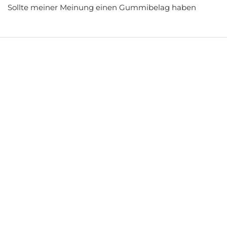
Sollte meiner Meinung einen Gummibelag haben
Ohne Teppichmatten
Bewertung gesammelt durch eine Einladung zum Shop
0
0
07/01/2026
Martin Stahler
2befairperfekter sitz trifft auf sehr gutes
Material
2befair schafft es immer wieder mit perfektem Sitz und
Material zu Überzeugen!!
Ohne Teppichmatten