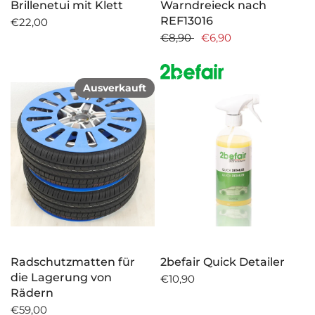
Brillenetui mit Klett
Warndreieck nach
REF13016
€22,00
€8,90
€6,90
Ausverkauft
Radschutzmatten für
2befair Quick Detailer
die Lagerung von
€10,90
Rädern
€59,00