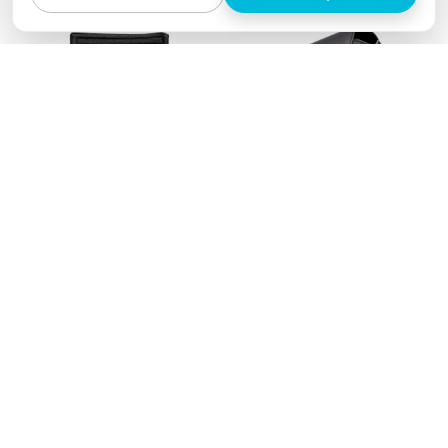
Gurtpolster für alle
Brillenetui für die
Autos
Sonnenblende
€9,90
€15,90
NEU
NEU
Spare 50%
Spare 17%