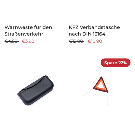
Warnweste für den
KFZ Verbandstasche
Straßenverkehr
nach DIN 13164
€4,50
€3,90
€12,90
€10,90
Spare 22%