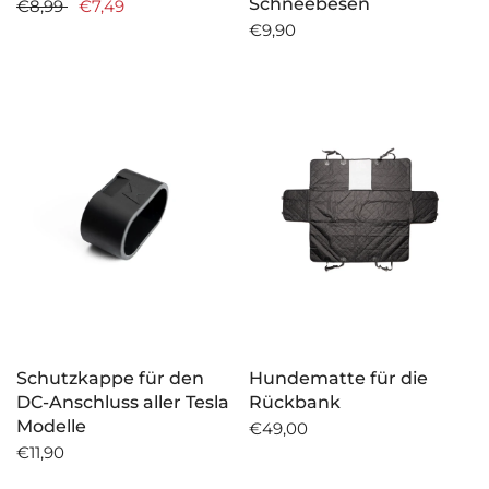
Schneebesen
€8,99
€7,49
€9,90
Schutzkappe für den
Hundematte für die
DC-Anschluss aller Tesla
Rückbank
Modelle
€49,00
€11,90