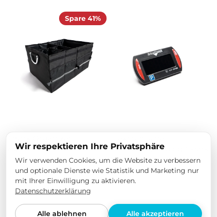
Spare 41%
Trunk Organizer
Elektronische
Wir respektieren Ihre Privatsphäre
Parkscheibe Needit Park
€49,00
€29,00
Mini - Schwarz
Wir verwenden Cookies, um die Website zu verbessern
und optionale Dienste wie Statistik und Marketing nur
€32,00
mit Ihrer Einwilligung zu aktivieren.
Datenschutzerklärung
Alle ablehnen
Alle akzeptieren