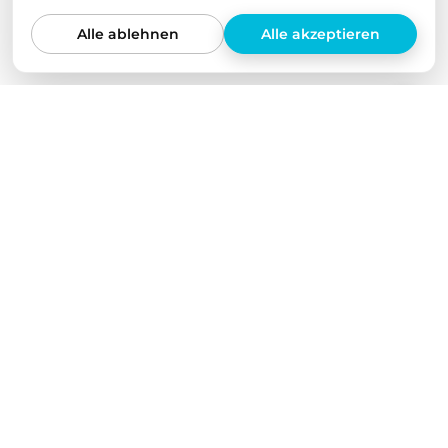
Alle ablehnen
Alle akzeptieren
Wir lieben unsere Produkte
Wir haben all unsere Produkte selbst in verschiedenen
Elektroautos getestet und über einen längeren
Zeitraum auf ihre Qualität geprüft. Wir bieten nur
Produkte an, von denen wir selbst überzeugt sind.
Dabei stehen für uns nicht Quantität und eine
möglichst große Produktvielfalt im Vordergrund,
sondern echte Qualität.
Kostenloser Versand ab 50€