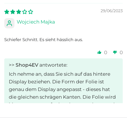
29/06/2023
Wojciech Majka
Schiefer Schnitt. Es sieht hässlich aus.
0
0
>>
Shop4EV
antwortete:
Ich nehme an, dass Sie sich auf das hintere
Display beziehen. Die Form der Folie ist
genau dem Display angepasst - dieses hat
die gleichen schrägen Kanten. Die Folie wird
hier von unten aufgebracht - so steht es auch
in der Anleitung hinten auf der Verpackung -
vielleicht kommt daher die Verwirrung.