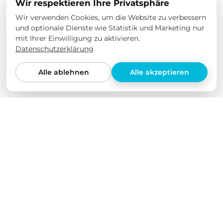
Wir respektieren Ihre Privatsphäre
Wir verwenden Cookies, um die Website zu verbessern
und optionale Dienste wie Statistik und Marketing nur
mit Ihrer Einwilligung zu aktivieren.
Datenschutzerklärung
Alle ablehnen
Alle akzeptieren
Wir lieben unsere Produkte
Wir haben all unsere Produkte selbst in verschiedenen
Elektroautos getestet und über einen längeren
Zeitraum auf ihre Qualität geprüft. Wir bieten nur
Produkte an, von denen wir selbst überzeugt sind.
Dabei stehen für uns nicht Quantität und eine
möglichst große Produktvielfalt im Vordergrund,