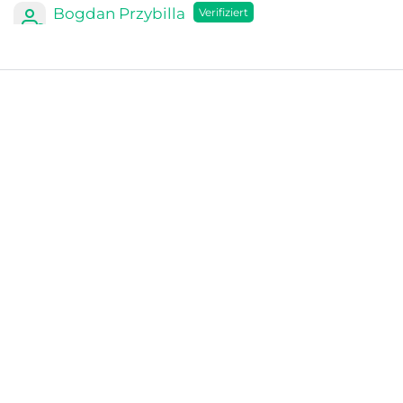
Bogdan Przybilla
Okay
Okay
Bewertung gesammelt durch eine Einladung zum Shop
0
0
04/12/2025
Ralf Haberstroh
Super Ware
Super Ware und schneller Versand.
Bewertung gesammelt durch eine Einladung zum Shop