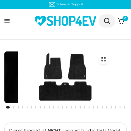
30 Tage kostenloser Rückversand
0
Dieses Produkt ist
NICHT
geeignet für das Tesla Model