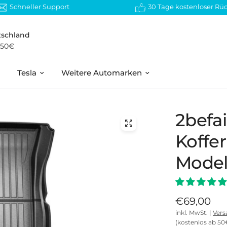
Schneller Support
30 Tage kostenloser Rü
tschland
 50€
Tesla
Weitere Automarken
2befai
Koffer
Model
€69,00
inkl. MwSt. |
Vers
(kostenlos ab 50