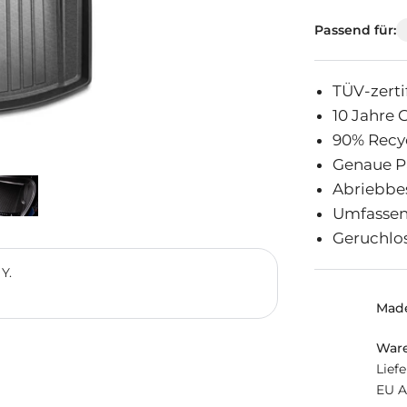
Passend für:
TÜV-zerti
10 Jahre 
90% Recyc
Genaue P
Abriebbe
Umfassen
Geruchlos
Y.
Mad
Ware
Lief
EU A