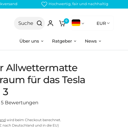
ckversand
Hochwertig, fair und nachhaltig
0
Suche
EUR
Über uns
Ratgeber
News
r Allwettermatte
raum für das Tesla
 3
5 Bewertungen
and
wird beim Checkout berechnet.
€ nach Deutschland und in die EU)