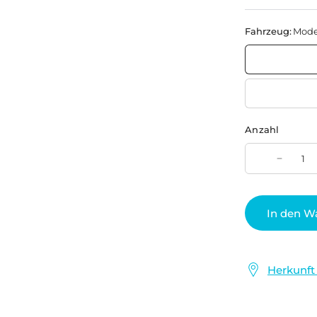
Fahrzeug:
Model
Anzahl
In den W
Herkunft