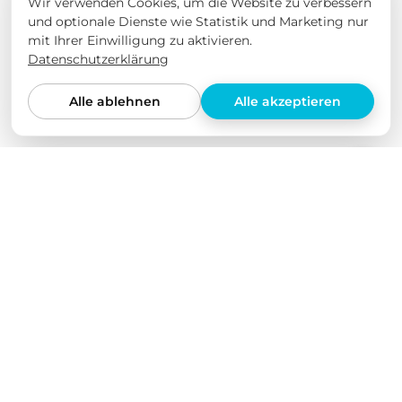
Wir verwenden Cookies, um die Website zu verbessern
und optionale Dienste wie Statistik und Marketing nur
mit Ihrer Einwilligung zu aktivieren.
Datenschutzerklärung
Alle ablehnen
Alle akzeptieren
Wir lieben unsere Produkte
Wir haben all unsere Produkte selbst in verschiedenen
Elektroautos getestet und über einen längeren
Zeitraum auf ihre Qualität geprüft. Wir bieten nur
Produkte an, von denen wir selbst überzeugt sind.
Dabei stehen für uns nicht Quantität und eine
möglichst große Produktvielfalt im Vordergrund,
sondern echte Qualität.