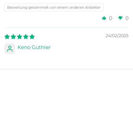
Bewertung gesammelt von einem anderen Anbieter
0
0
24/02/2025
Keno Guthier
Leicht zu montieren und hochwertige Verarbeitung
Bewertung gesammelt von einem anderen Anbieter
0
1
09/11/2024
Boštjan Bajc