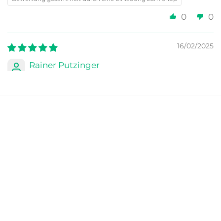
0
0
16/02/2025
Rainer Putzinger
völlig in Ordnung
Bewertung gesammelt von einem anderen Anbieter
0
0