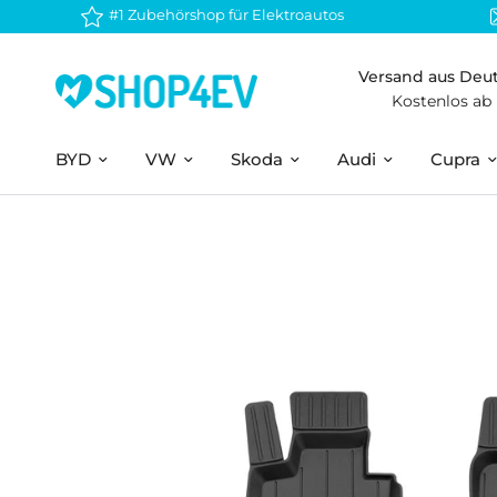
#1 Zubehörshop für Elektroautos
Versand aus Deu
Kostenlos ab
BYD
VW
Skoda
Audi
Cupra