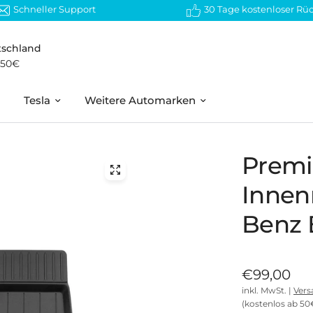
Schneller Support
30 Tage kostenloser Rü
tschland
 50€
Tesla
Weitere Automarken
Prem
Innen
Benz 
€99,00
inkl. MwSt. |
Vers
(kostenlos ab 50