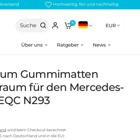
ckversand
Hochwertig, fair und nachhaltig
0
Suche
EUR
Über uns
Ratgeber
News
ium Gummimatten
raum für den Mercedes-
EQC N293
and
wird beim Checkout berechnet.
€ nach Deutschland und in die EU)