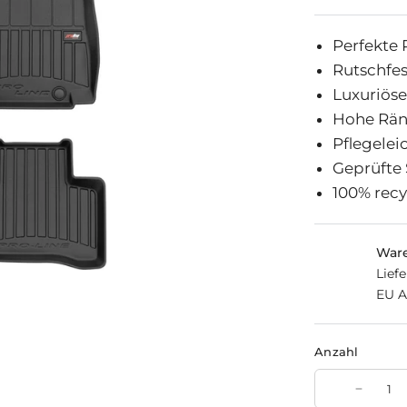
Perfekte
Rutschfe
Luxuriöse
Hohe Rän
Pflegelei
Geprüfte 
100% recy
Ware
Lief
EU A
Anzahl