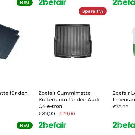
NEU
Spare 11%
tte für den
2befair Gummimatte
2befair 
Kofferraum für den Audi
Innenra
Q4 e-tron
€39,00
€89,00
€79,00
NEU