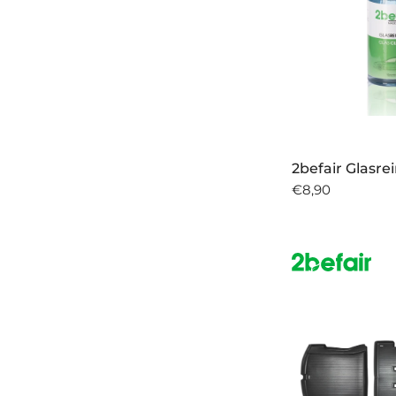
2befair Glasre
€8,90