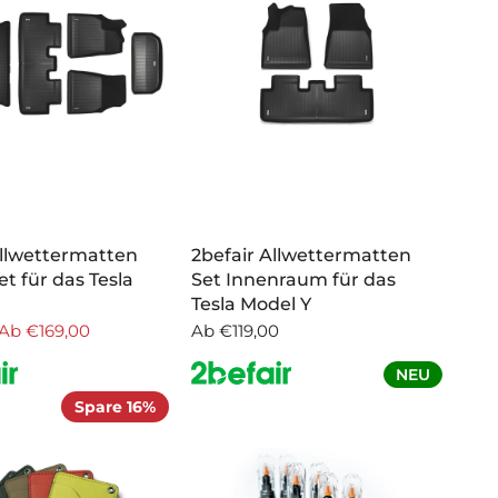
Allwettermatten
2befair Allwettermatten
t für das Tesla
Set Innenraum für das
Tesla Model Y
Ab
€169,00
Ab
€119,00
NEU
Spare 16%