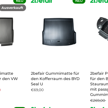
NEU
NEU
Ausverkauft
imatte
2befair Gummimatte für
2befair 
ür den VW
den Kofferraum des BYD
für den 
Seal U
Staurau
mit pas
0
€69,00
Gummim
€269,00