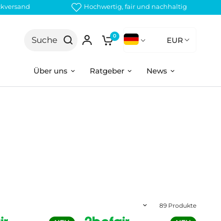
ckversand
Hochwertig, fair und nachhaltig
0
Suche
EUR
Über uns
Ratgeber
News
89 Produkte