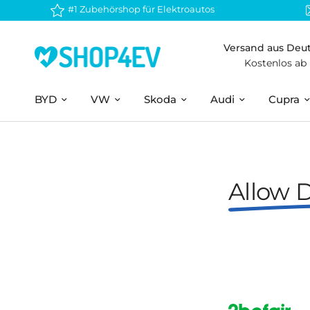
#1 Zubehörshop für Elektroautos
Versand aus Deu
Kostenlos ab
BYD
VW
Skoda
Audi
Cupra
Allow 