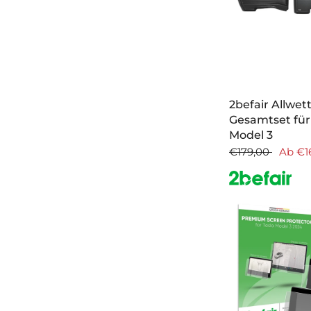
2befair Allwe
Gesamtset für
Model 3
€179,00
Ab
€1