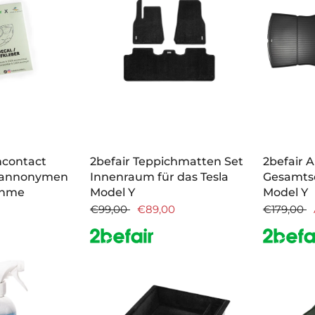
ncontact
2befair Teppichmatten Set
2befair 
r annonymen
Innenraum für das Tesla
Gesamtse
ahme
Model Y
Model Y
€99,00
€89,00
€179,00