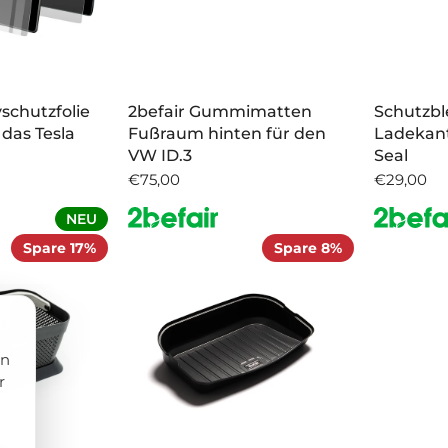
yschutzfolie
2befair Gummimatten
Schutzbl
 das Tesla
Fußraum hinten für den
Ladekant
VW ID.3
Seal
€75,00
€29,00
NEU
Spare 17%
Spare 8%
rn
r