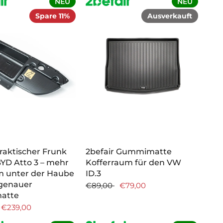
NEU
NEU
Spare 11%
Ausverkauft
Praktischer Frunk
2befair Gummimatte
BYD Atto 3 – mehr
Kofferraum für den VW
m unter der Haube
ID.3
sgenauer
€89,00
€79,00
atte
€239,00