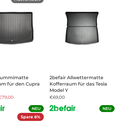
 Gummimatte
2befair Allwettermatte
um für den Cupra
Kofferraum für das Tesla
Model Y
€79,00
€69,00
NEU
NEU
Spare 6%