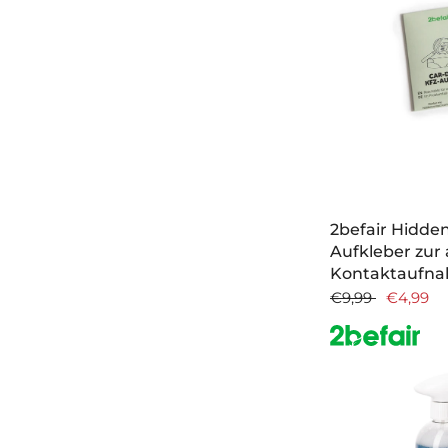
2befair Hidde
Aufkleber zu
Kontaktaufn
€9,99
€4,99