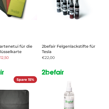
artenetui für die
2befair Felgenlackstifte für
lüsselkarte
Tesla
12,50
€22,00
Spare 15%