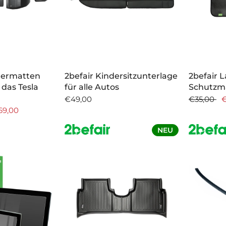
ttermatten
2befair Kindersitzunterlage
2befair 
 das Tesla
für alle Autos
Schutzm
€49,00
€35,00
€
69,00
NEU