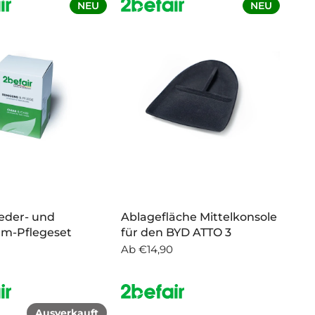
NEU
NEU
Leder- und
Ablagefläche Mittelkonsole
um-Pflegeset
für den BYD ATTO 3
Ab
€14,90
Ausverkauft