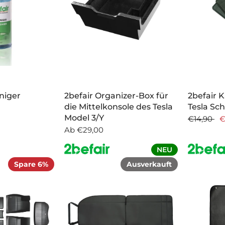
iniger
2befair Organizer-Box für
2befair K
die Mittelkonsole des Tesla
Tesla Sch
Model 3/Y
€14,90
€
Ab
€29,00
NEU
Spare 6%
Ausverkauft