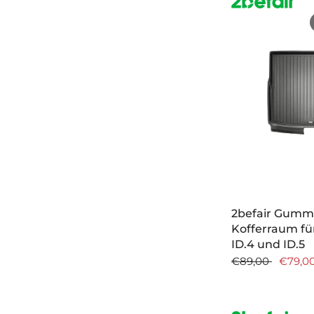
2befair Gumm
Kofferraum f
ID.4 und ID.5
€89,00
€79,0