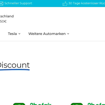
Schneller Support
30 Tage kostenloser Rü
tschland
 50€
Tesla
Weitere Automarken
Discount