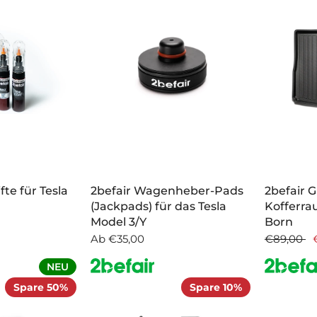
fte für Tesla
2befair Wagenheber-Pads
2befair
(Jackpads) für das Tesla
Kofferra
Model 3/Y
Born
Ab
€35,00
€89,00
NEU
Spare 50%
Spare 10%