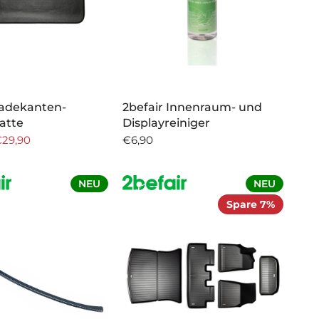
Ladekanten-
2befair Innenraum- und
atte
Displayreiniger
29,90
€6,90
NEU
NEU
Spare 7%