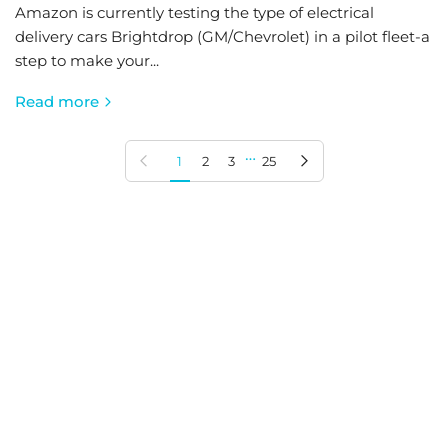
Amazon is currently testing the type of electrical
delivery cars Brightdrop (GM/Chevrolet) in a pilot fleet-a
step to make your...
Read more
…
Previous page
Next page
1
2
3
25